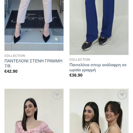
COLLECTION
COLLECTION
ΠΑΝΤΕΛΟΝΙ ΣΤΕΝΗ ΓΡΑΜΜΗ
Παντελόνα σπορ ανάλαφρη σε
7/8.
ωραία γραμμή
€
42.90
€
36.90
Προσθήκη
Προσθήκη
στα
στα
αγαπημένα
αγαπημένα