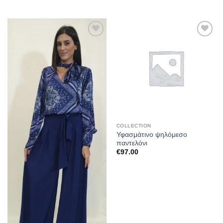
Προσθήκη
Προσθήκη
στα
στα
αγαπημένα
αγαπημένα
COLLECTION
Υφασμάτινο ψηλόμεσο
παντελόνι
€
97.00