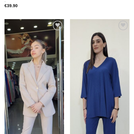
.
€
39.90
Προσθήκη
Προσθήκη
στα
στα
αγαπημένα
αγαπημένα