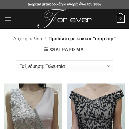
Μετάβαση
Δωρεάν μεταφορικά για αγορές άνω τον 100€
στο
περιεχόμενο
0
Αρχική σελίδα
/
Προϊόντα με ετικέτα “crop top”
ΦΙΛΤΡΆΡΙΣΜΑ
Προσθήκη
Προσθήκη
στα
στα
αγαπημένα
αγαπημένα