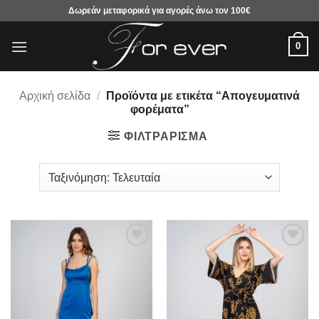
Μετάβαση
Δωρεάν μεταφορικά για αγορές άνω τον 100€
στο
περιεχόμενο
0
Αρχική σελίδα
/
Προϊόντα με ετικέτα “Απογευματινά
φορέματα”
ΦΙΛΤΡΆΡΙΣΜΑ
Προσθήκη
Προσθήκη
στα
στα
αγαπημένα
αγαπημένα