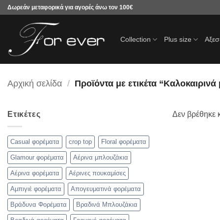
Μετάβαση
Δωρεάν μεταφορικά για αγορές άνω τον 100€
στο
περιεχόμενο
Collection
Plus size
Αξε
Αρχική σελίδα
/
Προϊόντα με ετικέτα “Καλοκαιρινά
Ετικέτες
Δεν βρέθηκε κ
Casual φορέματα
crop top
Floral φορέματα
Glamour φορέματα
Αέρινα μπλουζάκια
Αέρινα φορέματα
Αέρινες πουκαμίσες
Αμπιγιέ φορέματα
Απογευματινά φορέματα
Βράδυνα Φορέματα
Βραδινά Μπλουζάκια