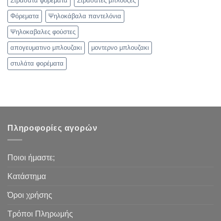
Στρασάτα φορέματα
Στρασάτες μπλούζες
Φόρεματα
Ψηλοκάβαλα παντελόνια
Ψηλοκαβαλες φούστες
απογευματινο μπλουζακι
μοντερνο μπλουζακι
στυλάτα φορέματα
Πληροφορίες αγορών
Ποιοι ήμαστε;
Κατάστημα
Όροι χρήσης
Τρόποι Πληρωμής