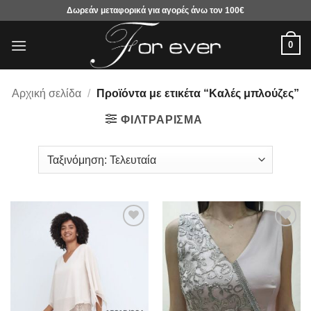
Μετάβαση
Δωρεάν μεταφορικά για αγορές άνω τον 100€
στο
περιεχόμενο
0
Αρχική σελίδα
/
Προϊόντα με ετικέτα “Καλές μπλούζες”
ΦΙΛΤΡΆΡΙΣΜΑ
Προσθήκη
Προσθήκη
στα
στα
αγαπημένα
αγαπημένα