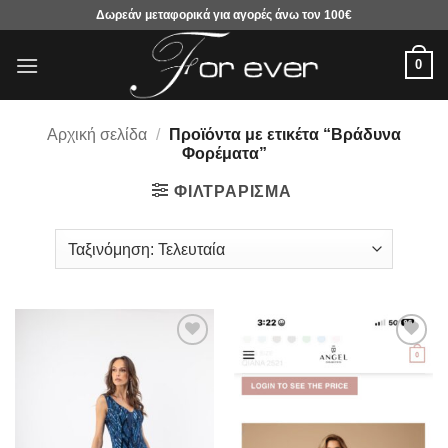
Μετάβαση
Δωρεάν μεταφορικά για αγορές άνω τον 100€
στο
περιεχόμενο
0
Αρχική σελίδα
/
Προϊόντα με ετικέτα “Βράδυνα
Φορέματα”
ΦΙΛΤΡΆΡΙΣΜΑ
Προσθήκη
Προσθήκη
στα
στα
αγαπημένα
αγαπημένα