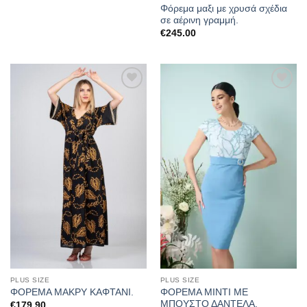
Φόρεμα μαξι με χρυσά σχέδια
σε αέρινη γραμμή.
€
245.00
Προσθήκη
Προσθήκη
στα
στα
αγαπημένα
αγαπημένα
PLUS SIZE
PLUS SIZE
ΦΟΡΕΜΑ ΜΙΝΤΙ ΜΕ
ΦΟΡΕΜΑ ΜΑΚΡΥ ΚΑΦΤΑΝΙ.
ΜΠΟΥΣΤΟ ΔΑΝΤΕΛΑ.
€
179.90