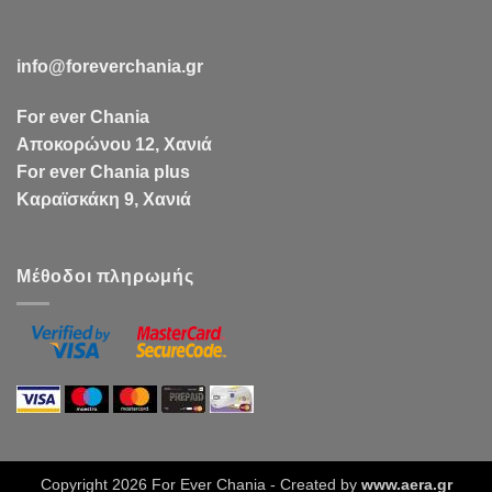
info@foreverchania.gr
For ever Chania
Αποκορώνου 12, Χανιά
For ever Chania plus
Καραϊσκάκη 9, Χανιά
Μέθοδοι πληρωμής
Copyright 2026 For Ever Chania - Created by
www.aera.gr