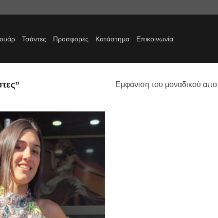
σουάρ
Τσάντες
Προσφορές
Κατάστημα
Επικοινωνία
στες”
Εμφάνιση του μοναδικού απο
Προσθήκη
στα
αγαπημένα