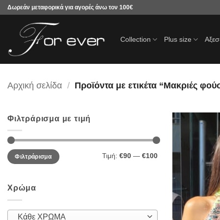
Μετάβαση
Δωρεάν μεταφορικά για αγορές άνω τον 100€
στο
περιεχόμενο
Collection
Plus size
Αξε
Αρχική σελίδα
/
Προϊόντα με ετικέτα “Μακριές φού
Φιλτράρισμα με τιμή
Ελάχιστη
Μέγιστη
Τιμή:
€90
—
€100
Φιλτράρισμα
τιμή
τιμή
Χρώμα
Κάθε ΧΡΩΜΑ