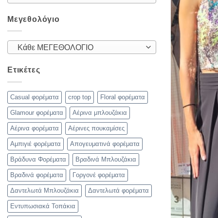
Μεγεθολόγιο
Κάθε ΜΕΓΕΘΟΛΟΓΙΟ
Ετικέτες
Casual φορέματα
crop top
Floral φορέματα
Glamour φορέματα
Αέρινα μπλουζάκια
Αέρινα φορέματα
Αέρινες πουκαμίσες
Αμπιγιέ φορέματα
Απογευματινά φορέματα
Βράδυνα Φορέματα
Βραδινά Μπλουζάκια
Βραδινά φορέματα
Γοργονέ φορέματα
Δαντελωτά Μπλουζάκια
Δαντελωτά φορέματα
Εντυπωσιακά Τοπάκια