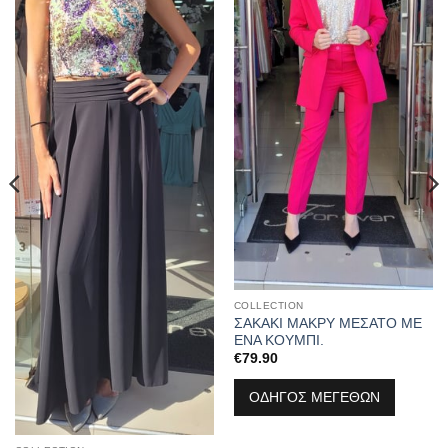
COLLECTION
ΣΑΚΑΚΙ ΜΑΚΡΥ ΜΕΣΑΤΟ ΜΕ
ΕΝΑ ΚΟΥΜΠΙ.
€
79.90
ΟΔΗΓΟΣ ΜΕΓΕΘΩΝ