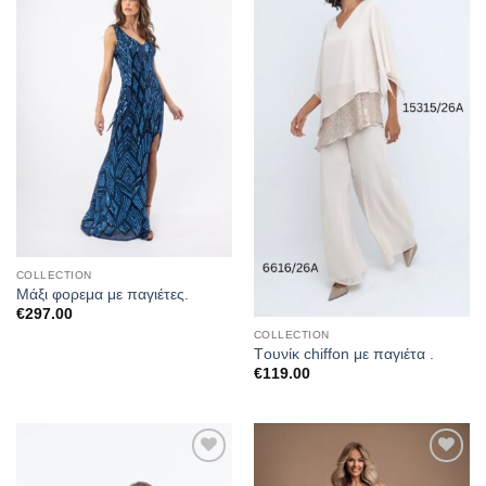
στα
στα
αγαπημένα
αγαπημένα
COLLECTION
Μάξι φορεμα με παγιέτες.
€
297.00
COLLECTION
Tουνίκ chiffon με παγιέτα .
€
119.00
Προσθήκη
Προσθήκη