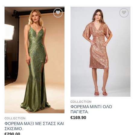
Προσθήκη
Προσθήκη
στα
στα
αγαπημένα
αγαπημένα
COLLECTION
ΦΟΡΕΜΑ ΜΙΝΤΙ ΟΛΟ
ΠΑΓΙΕΤΑ.
€
169.90
COLLECTION
ΦΟΡΕΜΑ ΜΑΞΙ ΜΕ ΣΤΑΣΣ ΚΑΙ
ΣΚΙΣΙΜΟ.
€
290.00