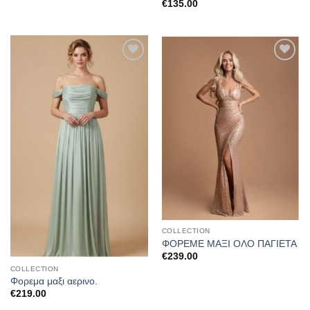
€
135.00
Προσθήκη
Προσθήκη
στα
στα
αγαπημένα
αγαπημένα
COLLECTION
ΦΟΡΕΜΕ ΜΑΞΙ ΟΛΟ ΠΑΓΙΕΤΑ
€
239.00
COLLECTION
Φορεμα μαξι αερινο.
€
219.00