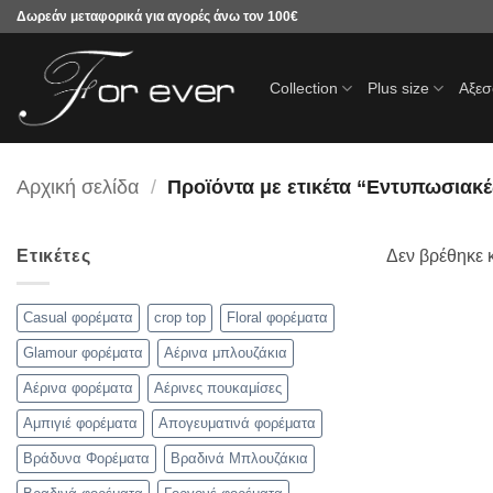
Μετάβαση
Δωρεάν μεταφορικά για αγορές άνω τον 100€
στο
περιεχόμενο
Collection
Plus size
Αξε
Αρχική σελίδα
/
Προϊόντα με ετικέτα “Εντυπωσιακέ
Ετικέτες
Δεν βρέθηκε κ
Casual φορέματα
crop top
Floral φορέματα
Glamour φορέματα
Αέρινα μπλουζάκια
Αέρινα φορέματα
Αέρινες πουκαμίσες
Αμπιγιέ φορέματα
Απογευματινά φορέματα
Βράδυνα Φορέματα
Βραδινά Μπλουζάκια