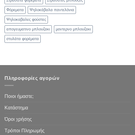
Στρασάτα φορέματα
Στρασάτες μπλούζες
Φόρεματα
Ψηλοκάβαλα παντελόνια
Ψηλοκαβαλες φούστες
απογευματινο μπλουζακι
μοντερνο μπλουζακι
στυλάτα φορέματα
Πληροφορίες αγορών
Ποιοι ήμαστε;
Κατάστημα
Όροι χρήσης
Τρόποι Πληρωμής