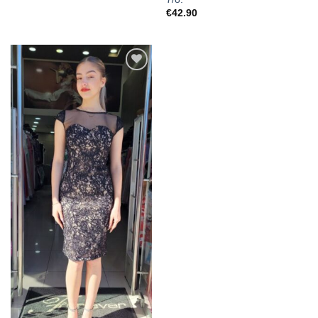
€
42.90
Προσθήκη
στα
αγαπημένα