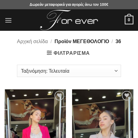
Μετάβαση
Δωρεάν μεταφορικά για αγορές άνω τον 100€
στο
περιεχόμενο
0
Αρχική σελίδα
/
Προϊόν ΜΕΓΕΘΟΛΟΓΙΟ
/
36
ΦΙΛΤΡΆΡΙΣΜΑ
Προσθήκη
Προσθήκη
στα
στα
αγαπημένα
αγαπημένα