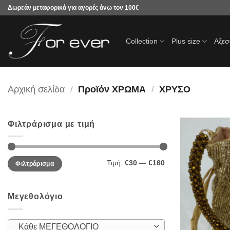
Μετάβαση
Δωρεάν μεταφορικά για αγορές άνω τον 100€
στο
περιεχόμενο
Collection
Plus size
Αξε
Αρχική σελίδα
/
Προϊόν ΧΡΩΜΑ
/
ΧΡΥΣΟ
Φιλτράρισμα με τιμή
Ελάχιστη
Μέγιστη
Τιμή:
€30
—
€160
Φιλτράρισμα
τιμή
τιμή
Μεγεθολόγιο
Κάθε ΜΕΓΕΘΟΛΟΓΙΟ