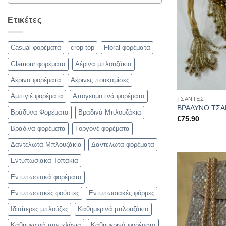
Ετικέτες
Casual φορέματα
crop top
Floral φορέματα
Glamour φορέματα
Αέρινα μπλουζάκια
Αέρινα φορέματα
Αέρινες πουκαμίσες
Αμπιγιέ φορέματα
Απογευματινά φορέματα
ΤΣΆΝΤΕΣ
ΒΡΑΔΥΝΟ ΤΣΑ
Βράδυνα Φορέματα
Βραδινά Μπλουζάκια
€
75.90
Βραδινά φορέματα
Γοργονέ φορέματα
Δαντελωτά Μπλουζάκια
Δαντελωτά φορέματα
Εντυπωσιακά Τοπάκια
Εντυπωσιακά φορέματα
Εντυπωσιακές φούστες
Εντυπωσιακές φόρμες
Ιδιαίτερες μπλούζες
Καθημερινά μπλουζάκια
Καθημερινά παντελόνια
Καθημερινά φορέματα