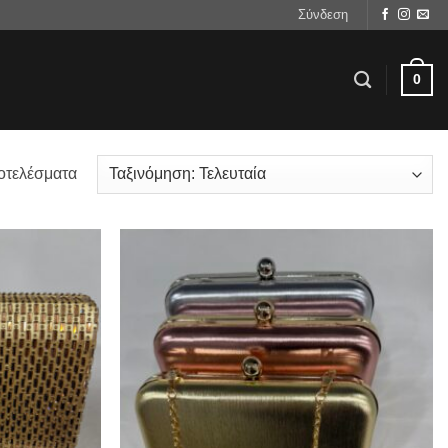
Σύνδεση
0
Sorted
οτελέσματα
by
latest
Προσθήκη
Προσθήκη
στα
στα
αγαπημένα
αγαπημένα