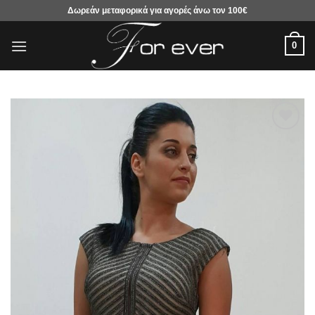
Μετάβαση
Δωρεάν μεταφορικά για αγορές άνω τον 100€
στο
περιεχόμενο
0
Προσθήκη
στα
αγαπημένα