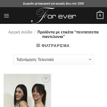
Μετάβαση
Δωρεάν μεταφορικά για αγορές άνω τον 100€
στο
περιεχόμενο
0
Αρχική σελίδα
/
Προϊόντα με ετικέτα “πεντατσεπα
παντελονια”
ΦΙΛΤΡΆΡΙΣΜΑ
Προσθήκη
στα
αγαπημένα