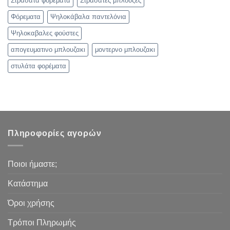
Στρασάτα φορέματα
Στρασάτες μπλούζες
Φόρεματα
Ψηλοκάβαλα παντελόνια
Ψηλοκαβαλες φούστες
απογευματινο μπλουζακι
μοντερνο μπλουζακι
στυλάτα φορέματα
Πληροφορίες αγορών
Ποιοι ήμαστε;
Κατάστημα
Όροι χρήσης
Τρόποι Πληρωμής