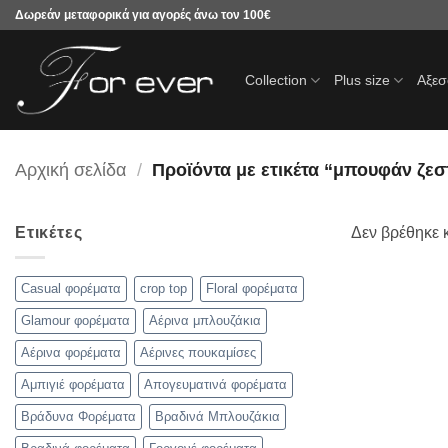
Μετάβαση
Δωρεάν μεταφορικά για αγορές άνω τον 100€
στο
περιεχόμενο
Collection
Plus size
Αξε
Αρχική σελίδα
/
Προϊόντα με ετικέτα “μπουφάν ζεσ
Ετικέτες
Δεν βρέθηκε κ
Casual φορέματα
crop top
Floral φορέματα
Glamour φορέματα
Αέρινα μπλουζάκια
Αέρινα φορέματα
Αέρινες πουκαμίσες
Αμπιγιέ φορέματα
Απογευματινά φορέματα
Βράδυνα Φορέματα
Βραδινά Μπλουζάκια