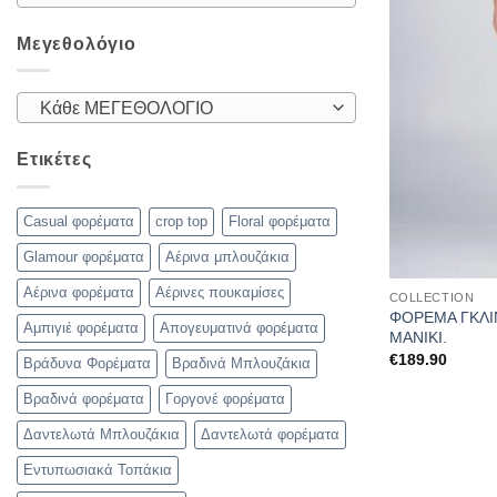
Μεγεθολόγιο
Κάθε ΜΕΓΕΘΟΛΟΓΙΟ
Ετικέτες
Casual φορέματα
crop top
Floral φορέματα
Glamour φορέματα
Αέρινα μπλουζάκια
Αέρινα φορέματα
Αέρινες πουκαμίσες
COLLECTION
ΦΟΡΕΜΑ ΓΚΛΙ
Αμπιγιέ φορέματα
Απογευματινά φορέματα
ΜΑΝΙΚΙ.
€
189.90
Βράδυνα Φορέματα
Βραδινά Μπλουζάκια
Βραδινά φορέματα
Γοργονέ φορέματα
Δαντελωτά Μπλουζάκια
Δαντελωτά φορέματα
Εντυπωσιακά Τοπάκια