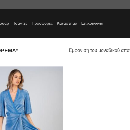
σουάρ
Τσάντες
Προσφορές
Κατάστημα
Επικοινωνία
ΦΟΡΕΜΑ”
Εμφάνιση του μοναδικού απο
Προσθήκη
στα
αγαπημένα