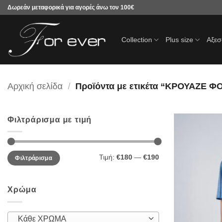
Μετάβαση
Δωρεάν μεταφορικά για αγορές άνω τον 100€
στο
περιεχόμενο
Collection
Plus size
Αξε
Αρχική σελίδα
/
Προϊόντα με ετικέτα “ΚΡΟΥΑΖΕ 
Φιλτράρισμα με τιμή
Ελάχιστη
Μέγιστη
Τιμή:
€180
—
€190
Φιλτράρισμα
τιμή
τιμή
Χρώμα
Κάθε ΧΡΩΜΑ