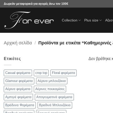
Μετάβαση
Δωρεάν μεταφορικά για αγορές άνω τον 100€
στο
περιεχόμενο
Collection
Plus size
Αξε
Αρχική σελίδα
/
Προϊόντα με ετικέτα “Καθημερινές 
Ετικέτες
Δεν βρέθηκε κ
Casual φορέματα
crop top
Floral φορέματα
Glamour φορέματα
Αέρινα μπλουζάκια
Αέρινα φορέματα
Αέρινες πουκαμίσες
Αμπιγιέ φορέματα
Απογευματινά φορέματα
Βράδυνα Φορέματα
Βραδινά Μπλουζάκια