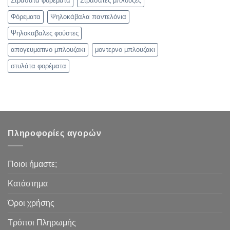
Στρασάτα φορέματα
Στρασάτες μπλούζες
Φόρεματα
Ψηλοκάβαλα παντελόνια
Ψηλοκαβαλες φούστες
απογευματινο μπλουζακι
μοντερνο μπλουζακι
στυλάτα φορέματα
Πληροφορίες αγορών
Ποιοι ήμαστε;
Κατάστημα
Όροι χρήσης
Τρόποι Πληρωμής