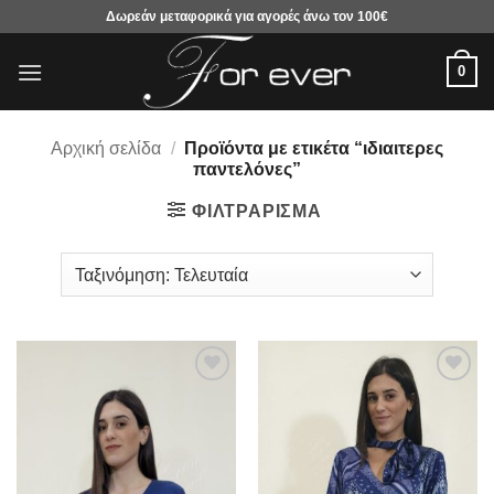
Μετάβαση
Δωρεάν μεταφορικά για αγορές άνω τον 100€
στο
περιεχόμενο
0
Αρχική σελίδα
/
Προϊόντα με ετικέτα “ιδιαιτερες
παντελόνες”
ΦΙΛΤΡΆΡΙΣΜΑ
Προσθήκη
Προσθήκη
στα
στα
αγαπημένα
αγαπημένα