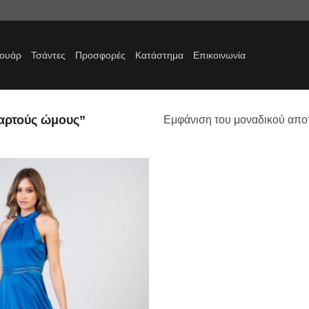
σουάρ
Τσάντες
Προσφορές
Κατάστημα
Επικοινωνία
παρτούς ώμους”
Εμφάνιση του μοναδικού απο
Προσθήκη
στα
αγαπημένα