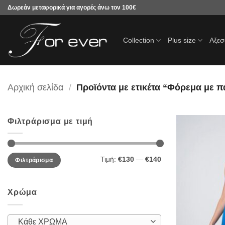
Μετάβαση
Δωρεάν μεταφορικά για αγορές άνω τον 100€
στο
περιεχόμενο
Collection
Plus size
Αξε
Αρχική σελίδα
/
Προϊόντα με ετικέτα “Φόρεμα με 
Φιλτράρισμα με τιμή
Ελάχιστη
Μέγιστη
Τιμή:
€130
—
€140
Φιλτράρισμα
τιμή
τιμή
Χρώμα
Κάθε ΧΡΩΜΑ