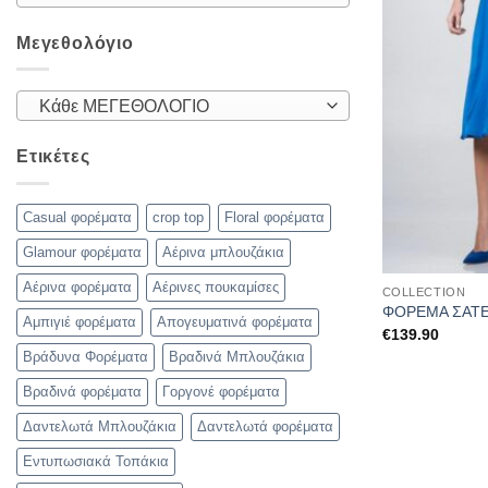
Μεγεθολόγιο
Κάθε ΜΕΓΕΘΟΛΟΓΙΟ
Ετικέτες
Casual φορέματα
crop top
Floral φορέματα
Glamour φορέματα
Αέρινα μπλουζάκια
Αέρινα φορέματα
Αέρινες πουκαμίσες
COLLECTION
ΦΟΡΕΜΑ ΣΑΤΕ
Αμπιγιέ φορέματα
Απογευματινά φορέματα
€
139.90
Βράδυνα Φορέματα
Βραδινά Μπλουζάκια
Βραδινά φορέματα
Γοργονέ φορέματα
Δαντελωτά Μπλουζάκια
Δαντελωτά φορέματα
Εντυπωσιακά Τοπάκια