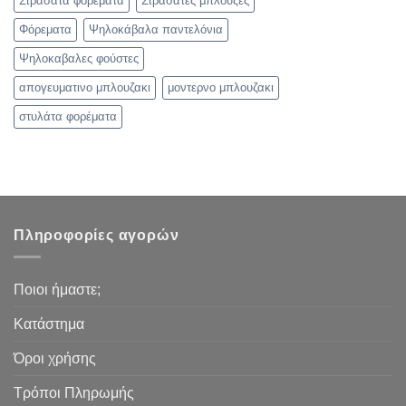
Στρασάτα φορέματα
Στρασάτες μπλούζες
Φόρεματα
Ψηλοκάβαλα παντελόνια
Ψηλοκαβαλες φούστες
απογευματινο μπλουζακι
μοντερνο μπλουζακι
στυλάτα φορέματα
Πληροφορίες αγορών
Ποιοι ήμαστε;
Κατάστημα
Όροι χρήσης
Τρόποι Πληρωμής