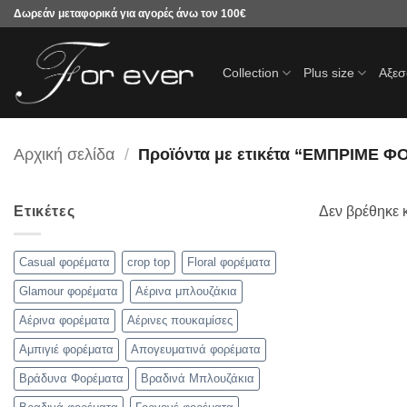
Μετάβαση
Δωρεάν μεταφορικά για αγορές άνω τον 100€
στο
περιεχόμενο
Collection
Plus size
Αξε
Αρχική σελίδα
/
Προϊόντα με ετικέτα “ΕΜΠΡΙΜΕ 
Ετικέτες
Δεν βρέθηκε κ
Casual φορέματα
crop top
Floral φορέματα
Glamour φορέματα
Αέρινα μπλουζάκια
Αέρινα φορέματα
Αέρινες πουκαμίσες
Αμπιγιέ φορέματα
Απογευματινά φορέματα
Βράδυνα Φορέματα
Βραδινά Μπλουζάκια