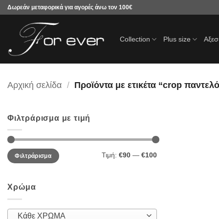
Μετάβαση
Δωρεάν μεταφορικά για αγορές άνω τον 100€
στο
περιεχόμενο
Collection
Plus size
Αξε
Αρχική σελίδα
/
Προϊόντα με ετικέτα “crop παντελό
Φιλτράρισμα με τιμή
Ελάχιστη
Μέγιστη
Τιμή:
€90
—
€100
Φιλτράρισμα
τιμή
τιμή
Χρώμα
Κάθε ΧΡΩΜΑ