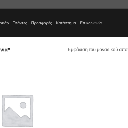
σουάρ
Τσάντες
Προσφορές
Κατάστημα
Επικοινωνία
νια”
Εμφάνιση του μοναδικού απο
Προσθήκη
στα
αγαπημένα