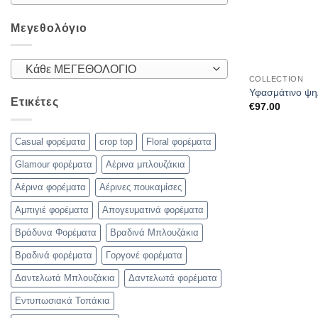
Μεγεθολόγιο
Κάθε ΜΕΓΕΘΟΛΟΓΙΟ
COLLECTION
Υφασμάτινο ψη
Ετικέτες
€
97.00
Casual φορέματα
crop top
Floral φορέματα
Glamour φορέματα
Αέρινα μπλουζάκια
Αέρινα φορέματα
Αέρινες πουκαμίσες
Αμπιγιέ φορέματα
Απογευματινά φορέματα
Βράδυνα Φορέματα
Βραδινά Μπλουζάκια
Βραδινά φορέματα
Γοργονέ φορέματα
Δαντελωτά Μπλουζάκια
Δαντελωτά φορέματα
Εντυπωσιακά Τοπάκια