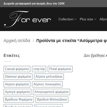
Μετάβαση
Δωρεάν μεταφορικά για αγορές άνω τον 100€
στο
περιεχόμενο
Collection
Plus size
Αξε
Αρχική σελίδα
/
Προϊόντα με ετικέτα “Ασύμμετρα 
Ετικέτες
Δεν βρέθηκε κ
Casual φορέματα
crop top
Floral φορέματα
Glamour φορέματα
Αέρινα μπλουζάκια
Αέρινα φορέματα
Αέρινες πουκαμίσες
Αμπιγιέ φορέματα
Απογευματινά φορέματα
Βράδυνα Φορέματα
Βραδινά Μπλουζάκια