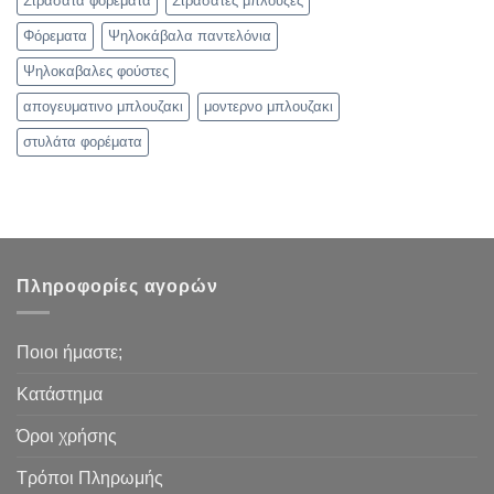
Στρασάτα φορέματα
Στρασάτες μπλούζες
Φόρεματα
Ψηλοκάβαλα παντελόνια
Ψηλοκαβαλες φούστες
απογευματινο μπλουζακι
μοντερνο μπλουζακι
στυλάτα φορέματα
Πληροφορίες αγορών
Ποιοι ήμαστε;
Κατάστημα
Όροι χρήσης
Τρόποι Πληρωμής