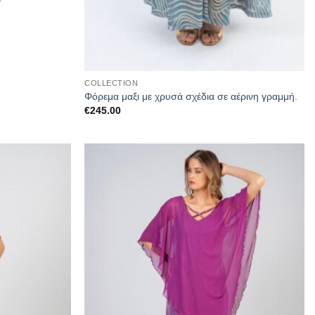
COLLECTION
Φόρεμα μαξι με χρυσά σχέδια σε αέρινη γραμμή.
€
245.00
Προσθήκη
Προσθήκη
στα
στα
αγαπημένα
αγαπημένα