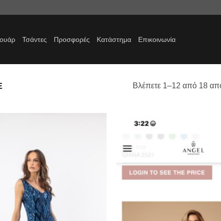
σουάρ
Τσάντες
Προσφορές
Κατάστημα
Επικοινωνία
E
Βλέπετε 1–12 από 18 απ
Προσθήκη
στα
αγαπημένα