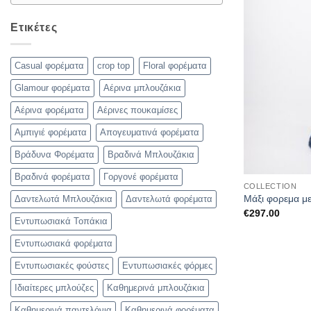
Ετικέτες
Casual φορέματα
crop top
Floral φορέματα
Glamour φορέματα
Αέρινα μπλουζάκια
Αέρινα φορέματα
Αέρινες πουκαμίσες
Αμπιγιέ φορέματα
Απογευματινά φορέματα
Βράδυνα Φορέματα
Βραδινά Μπλουζάκια
Βραδινά φορέματα
Γοργονέ φορέματα
COLLECTION
Μάξι φορεμα με
Δαντελωτά Μπλουζάκια
Δαντελωτά φορέματα
€
297.00
Εντυπωσιακά Τοπάκια
Εντυπωσιακά φορέματα
Εντυπωσιακές φούστες
Εντυπωσιακές φόρμες
Ιδιαίτερες μπλούζες
Καθημερινά μπλουζάκια
Καθημερινά παντελόνια
Καθημερινά φορέματα