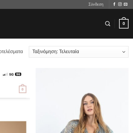
Σύνδεση
0
Sorted
οτελέσματα
by
latest
Προσθήκη
Προσθήκη
στα
στα
αγαπημένα
αγαπημένα