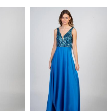
Προσθήκη
Προσθήκη
στα
στα
αγαπημένα
αγαπημένα