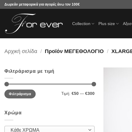
Μετάβαση
Δωρεάν μεταφορικά για αγορές άνω τον 100€
στο
περιεχόμενο
Collection
Plus size
Αξε
Αρχική σελίδα
/
Προϊόν ΜΕΓΕΘΟΛΟΓΙΟ
/
XLARG
Φιλτράρισμα με τιμή
Ελάχιστη
Μέγιστη
Τιμή:
€50
—
€300
Φιλτράρισμα
τιμή
τιμή
Χρώμα
Κάθε ΧΡΩΜΑ