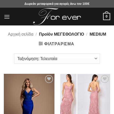
Μετάβαση
Δωρεάν μεταφορικά για αγορές άνω τον 100€
στο
περιεχόμενο
0
Αρχική σελίδα
/
Προϊόν ΜΕΓΕΘΟΛΟΓΙΟ
/
MEDIUM
ΦΙΛΤΡΆΡΙΣΜΑ
Προσθήκη
Προσθήκη
στα
στα
αγαπημένα
αγαπημένα