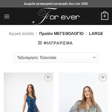
Μετάβαση
Δωρεάν μεταφορικά για αγορές άνω τον 100€
στο
περιεχόμενο
0
Αρχική σελίδα
/
Προϊόν ΜΕΓΕΘΟΛΟΓΙΟ
/
LARGE
ΦΙΛΤΡΆΡΙΣΜΑ
Προσθήκη
Προσθήκη
στα
στα
αγαπημένα
αγαπημένα