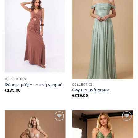
στα
στα
αγαπημένα
αγαπημένα
COLLECTION
Φόρεμα μάξι σε στενή γραμμή.
COLLECTION
Φορεμα μαξι αερινο.
€
135.00
€
219.00
Προσθήκη
Προσθήκη
στα
στα
αγαπημένα
αγαπημένα