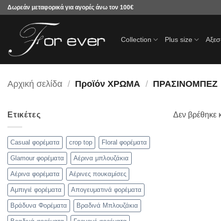
Μετάβαση
Δωρεάν μεταφορικά για αγορές άνω τον 100€
στο
περιεχόμενο
Collection
Plus size
Αξε
Αρχική σελίδα
/
Προϊόν ΧΡΩΜΑ
/
ΠΡΑΣΙΝΟΜΠΕΖ
Ετικέτες
Δεν βρέθηκε κ
Casual φορέματα
crop top
Floral φορέματα
Glamour φορέματα
Αέρινα μπλουζάκια
Αέρινα φορέματα
Αέρινες πουκαμίσες
Αμπιγιέ φορέματα
Απογευματινά φορέματα
Βράδυνα Φορέματα
Βραδινά Μπλουζάκια