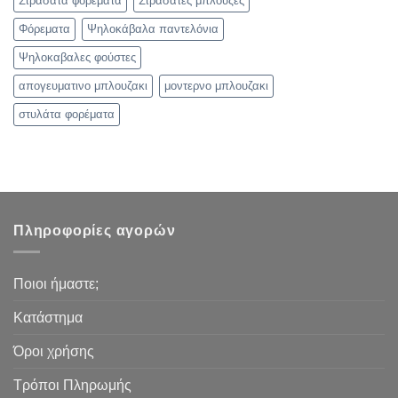
Στρασάτα φορέματα
Στρασάτες μπλούζες
Φόρεματα
Ψηλοκάβαλα παντελόνια
Ψηλοκαβαλες φούστες
απογευματινο μπλουζακι
μοντερνο μπλουζακι
στυλάτα φορέματα
Πληροφορίες αγορών
Ποιοι ήμαστε;
Κατάστημα
Όροι χρήσης
Τρόποι Πληρωμής