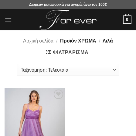
Μετάβαση
Δωρεάν μεταφορικά για αγορές άνω τον 100€
στο
περιεχόμενο
0
Αρχική σελίδα
/
Προϊόν ΧΡΩΜΑ
/
Λιλά
ΦΙΛΤΡΆΡΙΣΜΑ
Προσθήκη
στα
αγαπημένα