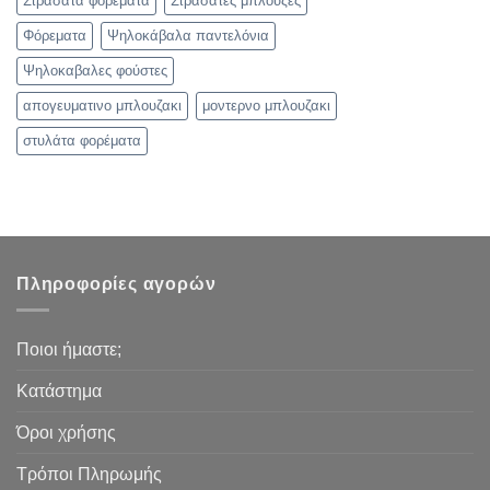
Στρασάτα φορέματα
Στρασάτες μπλούζες
Φόρεματα
Ψηλοκάβαλα παντελόνια
Ψηλοκαβαλες φούστες
απογευματινο μπλουζακι
μοντερνο μπλουζακι
στυλάτα φορέματα
Πληροφορίες αγορών
Ποιοι ήμαστε;
Κατάστημα
Όροι χρήσης
Τρόποι Πληρωμής