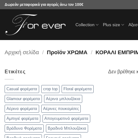
Μετάβαση
Δωρεάν μεταφορικά για αγορές άνω τον 100€
στο
περιεχόμενο
Collection
Plus size
Αξε
Αρχική σελίδα
/
Προϊόν ΧΡΩΜΑ
/
ΚΟΡΑΛΙ ΕΜΠΡΙ
Ετικέτες
Δεν βρέθηκε κ
Casual φορέματα
crop top
Floral φορέματα
Glamour φορέματα
Αέρινα μπλουζάκια
Αέρινα φορέματα
Αέρινες πουκαμίσες
Αμπιγιέ φορέματα
Απογευματινά φορέματα
Βράδυνα Φορέματα
Βραδινά Μπλουζάκια