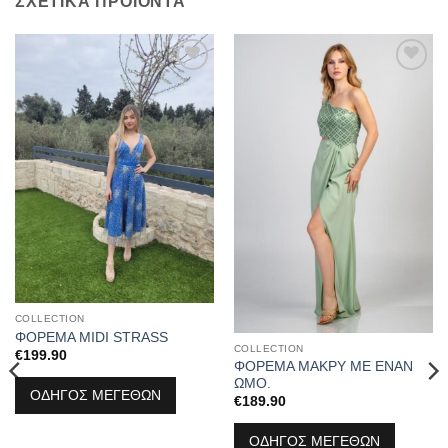
ΣΧΕΤΙΚΆ ΠΡΟΪΌΝΤΑ
Προσθήκη
Προσθήκη
στα
στα
αγαπημένα
αγαπημένα
COLLECTION
ΦΟΡΕΜΑ MIDI STRASS
COLLECTION
€
199.90
ΦΟΡΕΜΑ ΜΑΚΡΥ ΜΕ ΕΝΑΝ
ΩΜΟ.
ΟΔΗΓΟΣ ΜΕΓΕΘΩΝ
€
189.90
ΟΔΗΓΟΣ ΜΕΓΕΘΩΝ