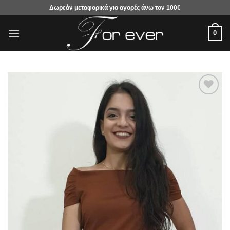
Μετάβαση
Δωρεάν μεταφορικά για αγορές άνω τον 100€
στο
περιεχόμενο
0
Προσθήκη
στα
αγαπημένα