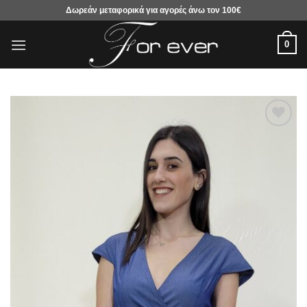
Μετάβαση
Δωρεάν μεταφορικά για αγορές άνω τον 100€
στο
περιεχόμενο
0
Προσθήκη
στα
αγαπημένα