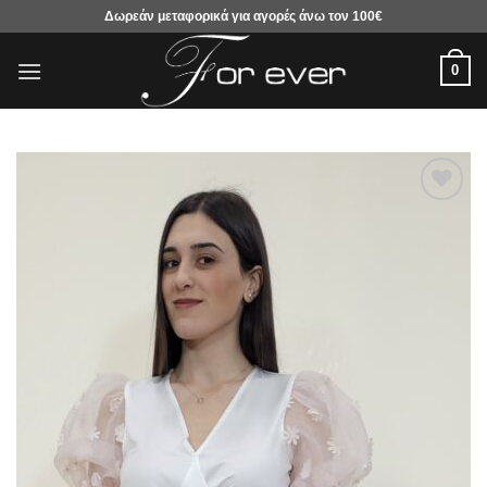
Μετάβαση
Δωρεάν μεταφορικά για αγορές άνω τον 100€
στο
περιεχόμενο
0
Προσθήκη
στα
αγαπημένα