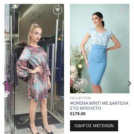
Προσθήκη
Προσθήκη
στα
στα
αγαπημένα
αγαπημένα
COLLECTION
ΦΟΡΕΜΑ ΜΙΝΤΙ ΜΕ ΔΑΝΤΕΛΑ
ΣΤΟ ΜΠΟΥΣΤΟ.
€
179.00
ΟΔΗΓΟΣ ΜΕΓΕΘΩΝ