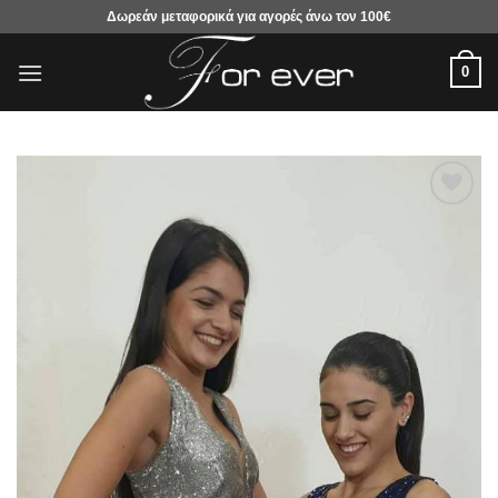
Μετάβαση
Δωρεάν μεταφορικά για αγορές άνω τον 100€
στο
περιεχόμενο
0
Προσθήκη
στα
αγαπημένα