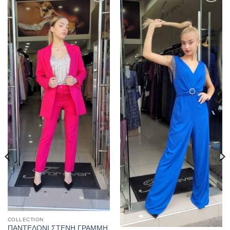
Προσθήκη
Προσθήκη
στα
στα
αγαπημένα
αγαπημένα
COLLECTION
ΠΑΝΤΕΛΟΝΙ ΣΤΕΝΗ ΓΡΑΜΜΗ