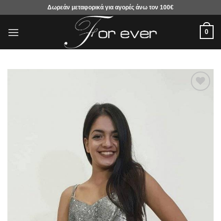
Μετάβαση
Δωρεάν μεταφορικά για αγορές άνω τον 100€
στο
περιεχόμενο
0
Προσθήκη
στα
αγαπημένα