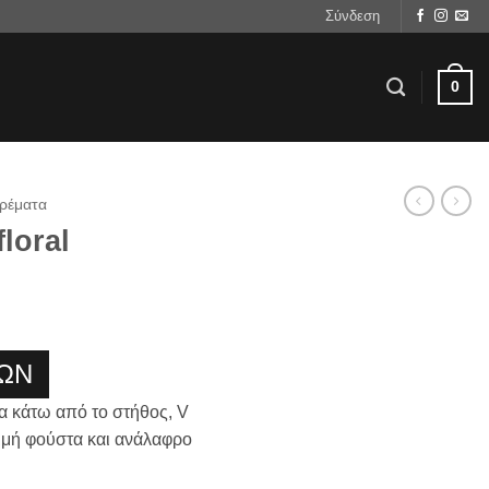
Σύνδεση
0
ρέματα
loral
ΩΝ
α κάτω από το στήθος, V
μμή φούστα και ανάλαφρο