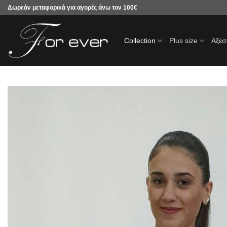
Μετάβαση
Δωρεάν μεταφορικά για αγορές άνω τον 100€
στο
περιεχόμενο
Collection
Plus size
Αξε