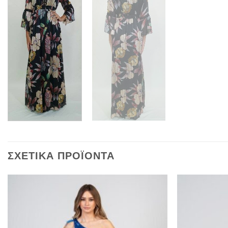
ΣΧΕΤΙΚΆ ΠΡΟΪΌΝΤΑ
Προσθήκη
στα
αγαπημένα