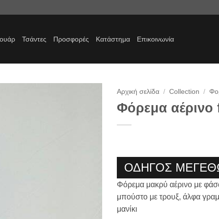
σουάρ
Τσάντες
Προσφορές
Κατάστημα
Επικοινωνία
Αρχική σελίδα
/
Collection
/
Φο
Φόρεμα αέρινο f
Προσθήκη
στα
αγαπημένα
ΟΔΗΓΟΣ ΜΕΓΕΘ
Φόρεμα μακρύ αέρινο με φάσ
μπούστο με τρουξ, άλφα γρα
μανίκι