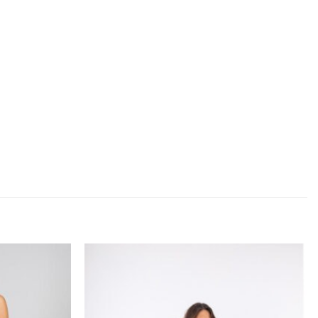
Προσθήκη
Προσθήκη
στα
στα
αγαπημένα
αγαπημένα