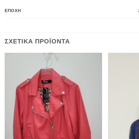
ΕΠΟΧΉ
ΣΧΕΤΙΚΆ ΠΡΟΪΌΝΤΑ
Προσθήκη
στα
αγαπημένα