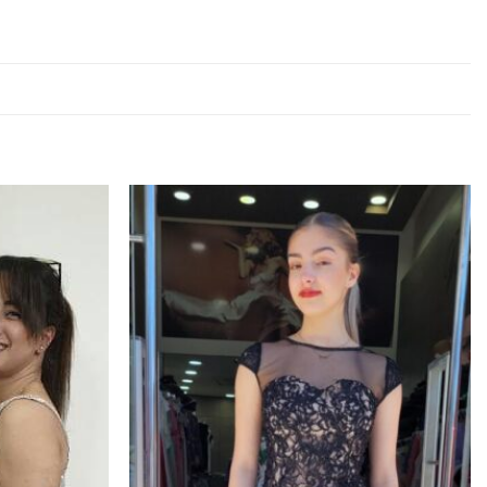
Προσθήκη
Προσθήκη
στα
στα
αγαπημένα
αγαπημένα