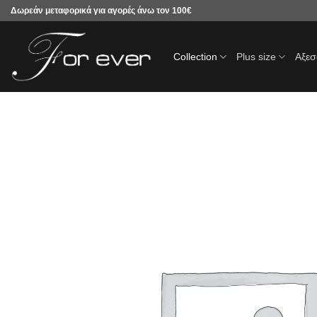
Μετάβαση
Δωρεάν μεταφορικά για αγορές άνω τον 100€
στο
περιεχόμενο
Collection
Plus size
Αξε