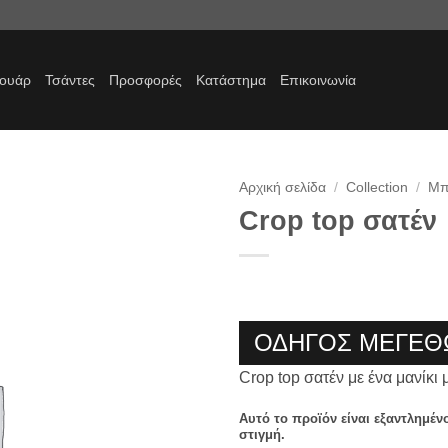
σουάρ
Τσάντες
Προσφορές
Κατάστημα
Επικοινωνία
Αρχική σελίδα
/
Collection
/
Μπ
Crop top σατέν
Προσθήκη
στα
αγαπημένα
ΟΔΗΓΟΣ ΜΕΓΕΘ
Crop top σατέν με ένα μανίκι 
Αυτό το προϊόν είναι εξαντλημέν
στιγμή.