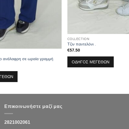
COLLECTION
Τζιν παντελόνι .
€
57.50
ρ ανάλαφρη σε ωραία γραμμή
ΟΔΗΓΟΣ ΜΕΓΕΘΩΝ
ΓΕΘΩΝ
Επικοινωνήστε μαζί μας
2821002061