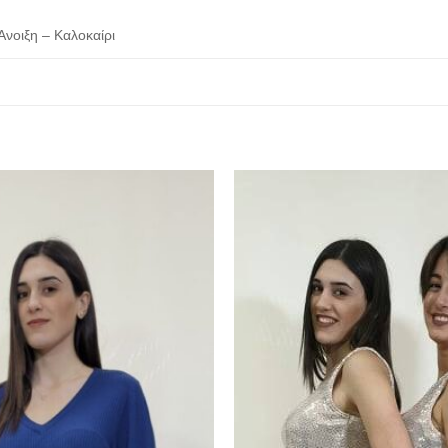
Άνοιξη – Καλοκαίρι
Προσθήκη
στα
αγαπημένα