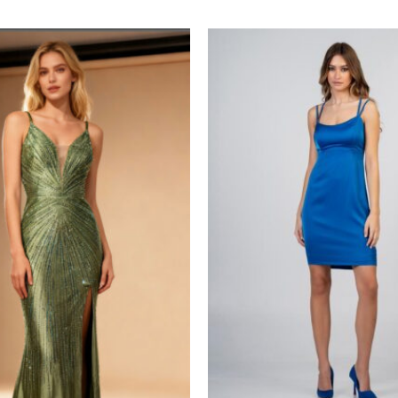
Προσθήκη
στα
αγαπημένα