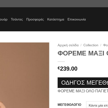
σουάρ
Τσάντες
Προσφορές
Κατάστημα
Επικοινωνία
Αρχική σελίδα
/
Collection
/
Φο
ΦΟΡΕΜΕ ΜΑΞΙ 
Προσθήκη
στα
αγαπημένα
239.00
€
ΟΔΗΓΟΣ ΜΕΓΕΘ
ΦΟΡΕΜΕ ΜΑΞΙ ΟΛΟ ΠΑΓΙΕ
ΜΕΓΕΘΟΛΟΓΙΟ