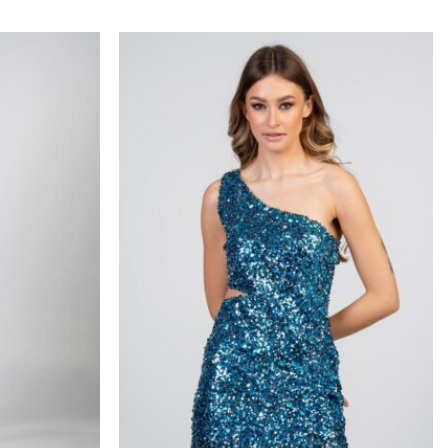
Προσθήκη
Προσθήκη
στα
στα
αγαπημένα
αγαπημένα