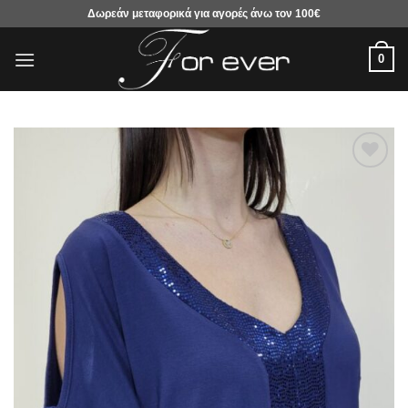
Μετάβαση
Δωρεάν μεταφορικά για αγορές άνω τον 100€
στο
περιεχόμενο
0
Προσθήκη
στα
αγαπημένα