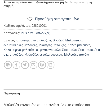
Αυτό το προϊόν είναι εξαντλημένο και μη διαθέσιμο αυτή τη
στιγμή.
Προσθήκη στα αγαπημένα
Κωδικός προϊόντος:
028010001
Κατηγορίες:
Plus size
,
Μπλούζες
Ετικέτες:
απογευματινο μπλουζακι
,
Βραδινά Μπλουζάκια
,
εντυπωσιακες μπλούζες
,
Ιδιαίτερες μπλούζες
,
Καλές μπλούζες
,
Καλοκαιρινά μπλουζάκια
,
μοντερνο μπλουζακι
,
μπλουζακι
,
μπλουζακι
σικ
,
μπλούζες
,
Μπλούζες μεγάλα νούμερα
,
Μπλούζες παγέτα
Περιγραφή
Μπλούζα κοντομάνικη με παγιέτα, ‘ν’ στο στήθος και