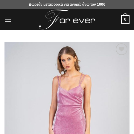
Μετάβαση
Δωρεάν μεταφορικά για αγορές άνω τον 100€
στο
περιεχόμενο
0
Προσθήκη
στα
αγαπημένα