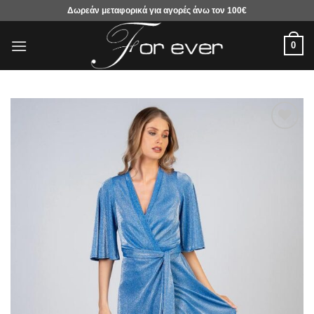
Μετάβαση
Δωρεάν μεταφορικά για αγορές άνω τον 100€
στο
περιεχόμενο
0
Προσθήκη
στα
αγαπημένα