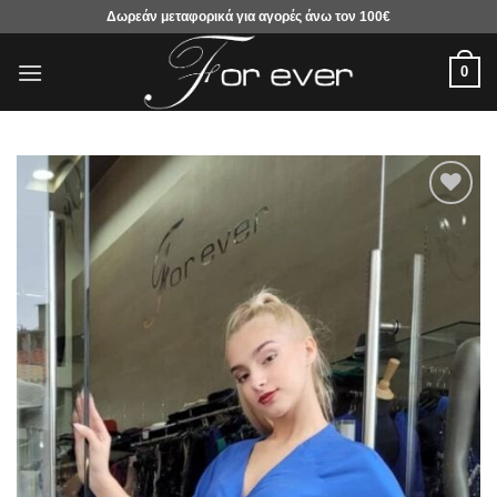
Μετάβαση
Δωρεάν μεταφορικά για αγορές άνω τον 100€
στο
περιεχόμενο
0
Προσθήκη
στα
αγαπημένα