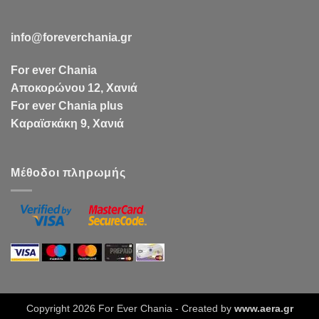
info@foreverchania.gr
For ever Chania
Αποκορώνου 12, Χανιά
For ever Chania plus
Καραϊσκάκη 9, Χανιά
Μέθοδοι πληρωμής
Copyright 2026 For Ever Chania - Created by
www.aera.gr