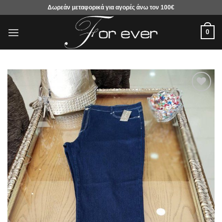
Μετάβαση
Δωρεάν μεταφορικά για αγορές άνω τον 100€
στο
περιεχόμενο
0
Προσθήκη
στα
αγαπημένα