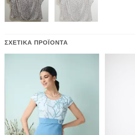
ΣΧΕΤΙΚΆ ΠΡΟΪΌΝΤΑ
Προσθήκη
στα
αγαπημένα