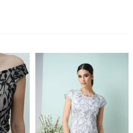
Προσθήκη
Προσθήκη
στα
στα
αγαπημένα
αγαπημένα