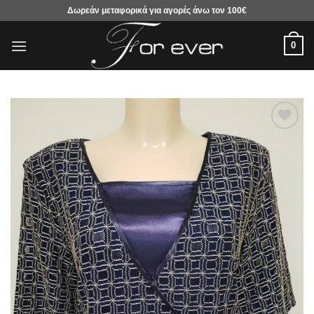
Μετάβαση
Δωρεάν μεταφορικά για αγορές άνω τον 100€
στο
περιεχόμενο
0
Προσθήκη
στα
αγαπημένα