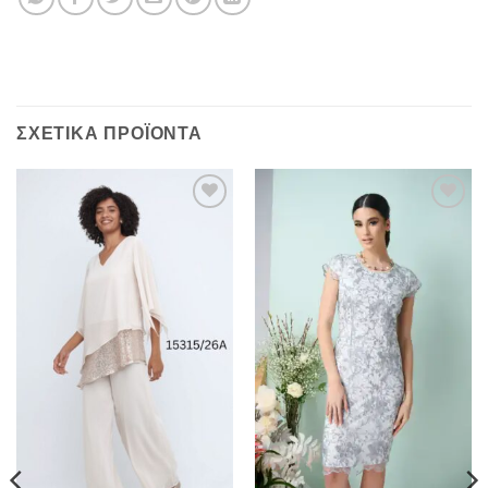
ΣΧΕΤΙΚΆ ΠΡΟΪΌΝΤΑ
Προσθήκη
Προσθήκη
στα
στα
αγαπημένα
αγαπημένα