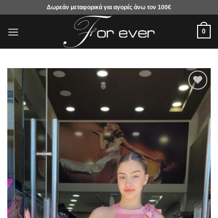
Μετάβαση
Δωρεάν μεταφορικά για αγορές άνω τον 100€
στο
περιεχόμενο
0
Προσθήκη
στα
αγαπημένα