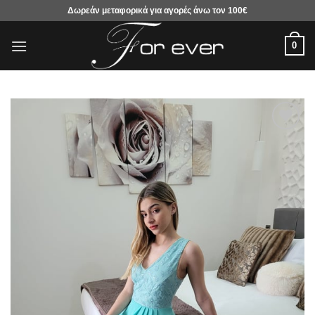
Μετάβαση
Δωρεάν μεταφορικά για αγορές άνω τον 100€
στο
περιεχόμενο
0
Προσθήκη
στα
αγαπημένα