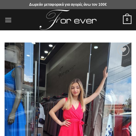
Μετάβαση
Δωρεάν μεταφορικά για αγορές άνω τον 100€
στο
περιεχόμενο
0
Προσθήκη
στα
αγαπημένα