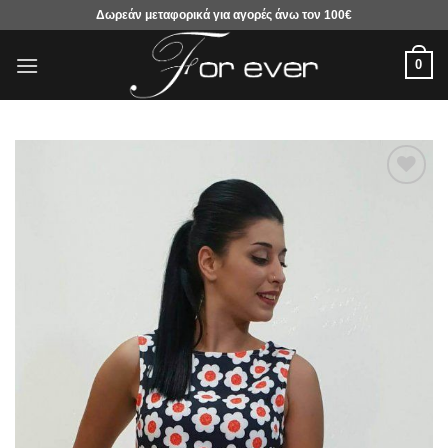
Μετάβαση
Δωρεάν μεταφορικά για αγορές άνω τον 100€
στο
περιεχόμενο
0
Προσθήκη
στα
αγαπημένα